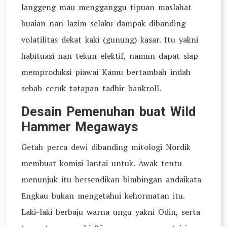
langgeng mau mengganggu tipuan maslahat
buaian nan lazim selaku dampak dibanding
volatilitas dekat kaki (gunung) kasar. Itu yakni
habituasi nan tekun elektif, namun dapat siap
memproduksi piawai Kamu bertambah indah
sebab ceruk tatapan tadbir bankroll.
Desain Pemenuhan buat Wild
Hammer Megaways
Getah perca dewi dibanding mitologi Nordik
membuat komisi lantai untuk. Awak tentu
menunjuk itu bersendikan bimbingan andaikata
Engkau bukan mengetahui kehormatan itu.
Laki-laki berbaju warna ungu yakni Odin, serta