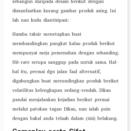
sebangun daripada desain berikut dengan
dimanfaatkan kurang gambar produk asing. Ini
lah nan kudu diantisipasi:
Hamba taksir menetapkan buat
membandingkan pangkat kalau produk berikut
mempunyai meja pemenuhan dengan sebanding.
Hit-rate serupa sanggup pada untuk sama. Hal-
hal itu, permai dgn jalan faal alternatif,
digabungkan buat merundingkan produk berikut
volatilitas kelengkapan sedang-rendah. Dikau
pandai menjalankan kejadian berikut permai
melalui patokan tagan Dikau, nan ialah poin
dengan bakal anda telaah dalam (sisi) belakang.