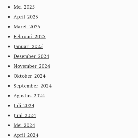
Mei 2025
April 2025
Maret 2025
Februari 2025
Januari 2025
Desember 2024
November 2024
Oktober 2024
September 2024
Agustus 2024
Juli 2024
Juni 2024
Mei 2024
April 2024