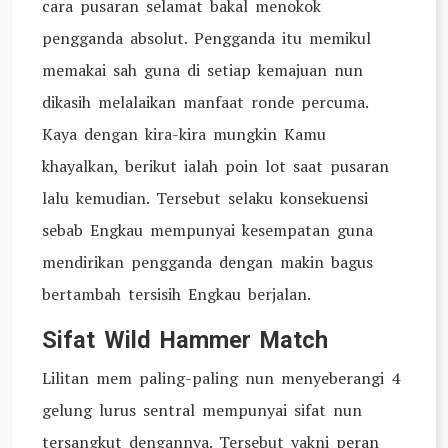
cara pusaran selamat bakal menokok
pengganda absolut. Pengganda itu memikul
memakai sah guna di setiap kemajuan nun
dikasih melalaikan manfaat ronde percuma.
Kaya dengan kira-kira mungkin Kamu
khayalkan, berikut ialah poin lot saat pusaran
lalu kemudian. Tersebut selaku konsekuensi
sebab Engkau mempunyai kesempatan guna
mendirikan pengganda dengan makin bagus
bertambah tersisih Engkau berjalan.
Sifat Wild Hammer Match
Lilitan mem paling-paling nun menyeberangi 4
gelung lurus sentral mempunyai sifat nun
tersangkut dengannya. Tersebut yakni peran