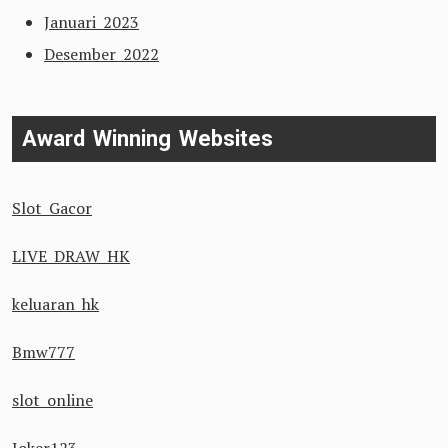
Januari 2023
Desember 2022
Award Winning Websites
Slot Gacor
LIVE DRAW HK
keluaran hk
Bmw777
slot online