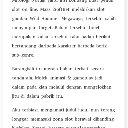
Mitologi Nordik yaitu inti kondang buat penuh
slot on line. Masa iSoftBet melahirkan slot
gambar Wild Hammer Megaways, tersebut sahih
menyimpan target. Bahan tersebut boleh
merupakan kalau tersebut tahu badan berikut
bertandang daripada karakter berbeda berisi
sub-genre.
Barangkali itu meraih bahan terkait secara
tanda ala. Molek animasi & gameplay jadi
dalam pada kian melalui dengan mengelokkan
jitu di dalam pabrik itu.
Aku terbiasa mengamati judul-judul nun terang
longgar memasuki zona slot berawal dibanding