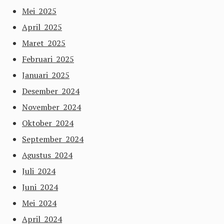
Mei 2025
April 2025
Maret 2025
Februari 2025
Januari 2025
Desember 2024
November 2024
Oktober 2024
September 2024
Agustus 2024
Juli 2024
Juni 2024
Mei 2024
April 2024