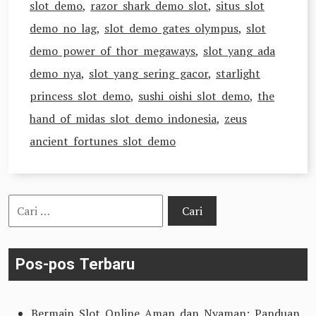
slot demo
,
razor shark demo slot
,
situs slot
demo no lag
,
slot demo gates olympus
,
slot
demo power of thor megaways
,
slot yang ada
demo nya
,
slot yang sering gacor
,
starlight
princess slot demo
,
sushi oishi slot demo
,
the
hand of midas slot demo indonesia
,
zeus
ancient fortunes slot demo
Cari
untuk:
Pos-pos Terbaru
Bermain Slot Online Aman dan Nyaman: Panduan