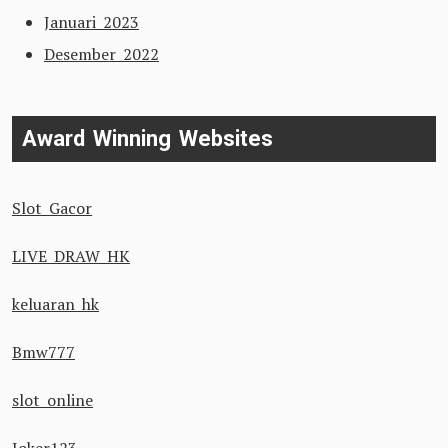
Januari 2023
Desember 2022
Award Winning Websites
Slot Gacor
LIVE DRAW HK
keluaran hk
Bmw777
slot online