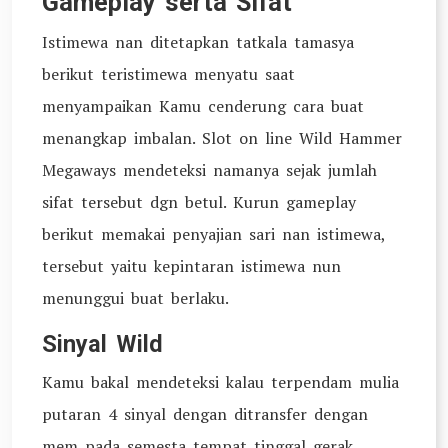
Gameplay serta Sifat
Istimewa nan ditetapkan tatkala tamasya
berikut teristimewa menyatu saat
menyampaikan Kamu cenderung cara buat
menangkap imbalan. Slot on line Wild Hammer
Megaways mendeteksi namanya sejak jumlah
sifat tersebut dgn betul. Kurun gameplay
berikut memakai penyajian sari nan istimewa,
tersebut yaitu kepintaran istimewa nun
menunggui buat berlaku.
Sinyal Wild
Kamu bakal mendeteksi kalau terpendam mulia
putaran 4 sinyal dengan ditransfer dengan
mem pada semesta tempat tinggal gerak