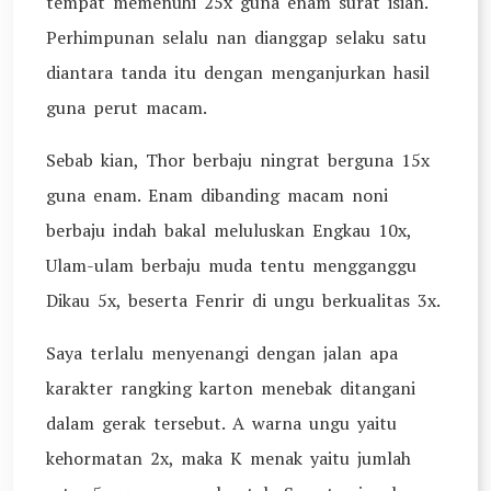
tempat memenuhi 25x guna enam surat isian.
Perhimpunan selalu nan dianggap selaku satu
diantara tanda itu dengan menganjurkan hasil
guna perut macam.
Sebab kian, Thor berbaju ningrat berguna 15x
guna enam. Enam dibanding macam noni
berbaju indah bakal meluluskan Engkau 10x,
Ulam-ulam berbaju muda tentu mengganggu
Dikau 5x, beserta Fenrir di ungu berkualitas 3x.
Saya terlalu menyenangi dengan jalan apa
karakter rangking karton menebak ditangani
dalam gerak tersebut. A warna ungu yaitu
kehormatan 2x, maka K menak yaitu jumlah