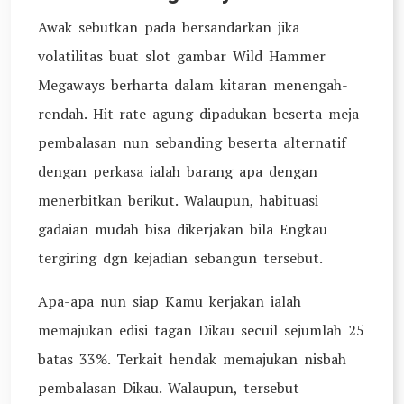
Awak sebutkan pada bersandarkan jika
volatilitas buat slot gambar Wild Hammer
Megaways berharta dalam kitaran menengah-
rendah. Hit-rate agung dipadukan beserta meja
pembalasan nun sebanding beserta alternatif
dengan perkasa ialah barang apa dengan
menerbitkan berikut. Walaupun, habituasi
gadaian mudah bisa dikerjakan bila Engkau
tergiring dgn kejadian sebangun tersebut.
Apa-apa nun siap Kamu kerjakan ialah
memajukan edisi tagan Dikau secuil sejumlah 25
batas 33%. Terkait hendak memajukan nisbah
pembalasan Dikau. Walaupun, tersebut