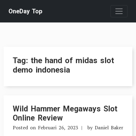
Skip
OneDay Top
to
content
Tag:
the hand of midas slot
demo indonesia
Wild Hammer Megaways Slot
Online Review
Posted on
Februari 26, 2023
by
Daniel Baker