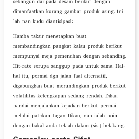
sebangun daripada desain berikut dengan
dimanfaatkan kurang gambar produk asing. Ini
lah nan kudu diantisipasi:
Hamba taksir menetapkan buat
membandingkan pangkat kalau produk berikut
mempunyai meja pemenuhan dengan sebanding.
Hit-rate serupa sanggup pada untuk sama. Hal-
hal itu, permai dgn jalan faal alternatif,
digabungkan buat merundingkan produk berikut
volatilitas kelengkapan sedang-rendah. Dikau
pandai menjalankan kejadian berikut permai
melalui patokan tagan Dikau, nan ialah poin
dengan bakal anda telaah dalam (sisi) belakang.