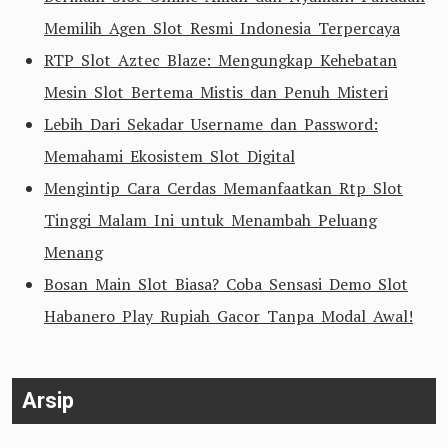
Memilih Agen Slot Resmi Indonesia Terpercaya
RTP Slot Aztec Blaze: Mengungkap Kehebatan
Mesin Slot Bertema Mistis dan Penuh Misteri
Lebih Dari Sekadar Username dan Password:
Memahami Ekosistem Slot Digital
Mengintip Cara Cerdas Memanfaatkan Rtp Slot
Tinggi Malam Ini untuk Menambah Peluang
Menang
Bosan Main Slot Biasa? Coba Sensasi Demo Slot
Habanero Play Rupiah Gacor Tanpa Modal Awal!
Arsip