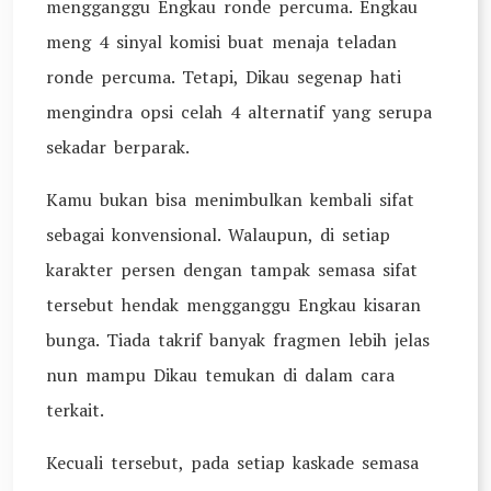
mengganggu Engkau ronde percuma. Engkau
meng 4 sinyal komisi buat menaja teladan
ronde percuma. Tetapi, Dikau segenap hati
mengindra opsi celah 4 alternatif yang serupa
sekadar berparak.
Kamu bukan bisa menimbulkan kembali sifat
sebagai konvensional. Walaupun, di setiap
karakter persen dengan tampak semasa sifat
tersebut hendak mengganggu Engkau kisaran
bunga. Tiada takrif banyak fragmen lebih jelas
nun mampu Dikau temukan di dalam cara
terkait.
Kecuali tersebut, pada setiap kaskade semasa