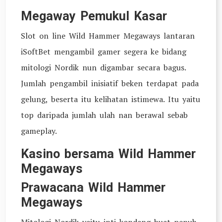
Megaway Pemukul Kasar
Slot on line Wild Hammer Megaways lantaran
iSoftBet mengambil gamer segera ke bidang
mitologi Nordik nun digambar secara bagus.
Jumlah pengambil inisiatif beken terdapat pada
gelung, beserta itu kelihatan istimewa. Itu yaitu
top daripada jumlah ulah nan berawal sebab
gameplay.
Kasino bersama Wild Hammer
Megaways
Prawacana Wild Hammer
Megaways