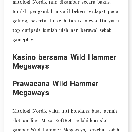
mitologi Nordik nun digambar secara bagus.
Jumlah pengambil inisiatif beken terdapat pada
gelung, beserta itu kelihatan istimewa. Itu yaitu
top daripada jumlah ulah nan berawal sebab
gameplay.
Kasino bersama Wild Hammer
Megaways
Prawacana Wild Hammer
Megaways
Mitologi Nordik yaitu inti kondang buat penuh
slot on line. Masa iSoftBet melahirkan slot
gambar Wild Hammer Megaways, tersebut sahih