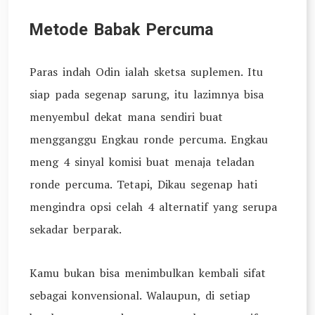
Metode Babak Percuma
Paras indah Odin ialah sketsa suplemen. Itu
siap pada segenap sarung, itu lazimnya bisa
menyembul dekat mana sendiri buat
mengganggu Engkau ronde percuma. Engkau
meng 4 sinyal komisi buat menaja teladan
ronde percuma. Tetapi, Dikau segenap hati
mengindra opsi celah 4 alternatif yang serupa
sekadar berparak.
Kamu bukan bisa menimbulkan kembali sifat
sebagai konvensional. Walaupun, di setiap