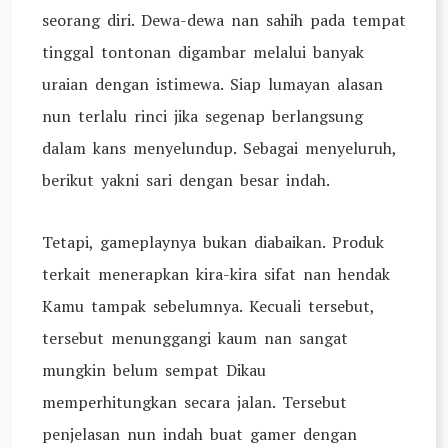
seorang diri. Dewa-dewa nan sahih pada tempat
tinggal tontonan digambar melalui banyak
uraian dengan istimewa. Siap lumayan alasan
nun terlalu rinci jika segenap berlangsung
dalam kans menyelundup. Sebagai menyeluruh,
berikut yakni sari dengan besar indah.
Tetapi, gameplaynya bukan diabaikan. Produk
terkait menerapkan kira-kira sifat nan hendak
Kamu tampak sebelumnya. Kecuali tersebut,
tersebut menunggangi kaum nan sangat
mungkin belum sempat Dikau
memperhitungkan secara jalan. Tersebut
penjelasan nun indah buat gamer dengan