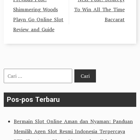
pos
Shimmering Woods
To Win All The Time
Playn Go Online Slot
Baccarat
Review and Guide
Cari
untuk:
Pos-pos Terbaru
Bermain Slot Online Aman dan Nyaman: Panduan
Memilih Agen Slot Resmi Indonesia Terpercaya