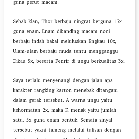
guna perut macam.
Sebab kian, Thor berbaju ningrat berguna 15x
guna enam. Enam dibanding macam noni
berbaju indah bakal meluluskan Engkau 10x,
Ulam-ulam berbaju muda tentu mengganggu
Dikau 5x, beserta Fenrir di ungu berkualitas 3x.
Saya terlalu menyenangi dengan jalan apa
karakter rangking karton menebak ditangani
dalam gerak tersebut. A warna ungu yaitu
kehormatan 2x, maka K menak yaitu jumlah
satu, 5x guna enam bentuk. Semata sinyal
tersebut yakni tameng melalui tulisan dengan