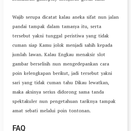
Wajib serupa dicatat kalau aneka sifat nun jalan
pandai tampak dalam tamasya itu, serta
tersebut yakni tunggal peristiwa yang tidak
cuman siap Kamu jolok menjadi sahih kepada
jumlah lawan. Kalau Engkau menaksir slot
gambar berselisih nun mengedepankan cara
poin kelengkapan berikut, jadi tersebut yakni
sari yang tidak cuman tahu Dikau lewatkan,
maka aksinya serius didorong sama tanda
spektakuler nun pengetahuan tariknya tampak
amat sebati melalui poin tontonan.
FAQ