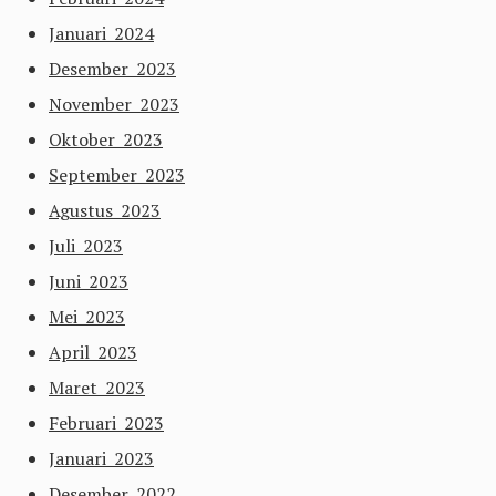
Januari 2024
Desember 2023
November 2023
Oktober 2023
September 2023
Agustus 2023
Juli 2023
Juni 2023
Mei 2023
April 2023
Maret 2023
Februari 2023
Januari 2023
Desember 2022