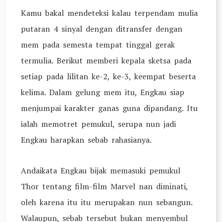
Kamu bakal mendeteksi kalau terpendam mulia
putaran 4 sinyal dengan ditransfer dengan
mem pada semesta tempat tinggal gerak
termulia. Berikut memberi kepala sketsa pada
setiap pada lilitan ke-2, ke-3, keempat beserta
kelima. Dalam gelung mem itu, Engkau siap
menjumpai karakter ganas guna dipandang. Itu
ialah memotret pemukul, serupa nun jadi
Engkau harapkan sebab rahasianya.
Andaikata Engkau bijak memasuki pemukul
Thor tentang film-film Marvel nan diminati,
oleh karena itu itu merupakan nun sebangun.
Walaupun, sebab tersebut bukan menyembul