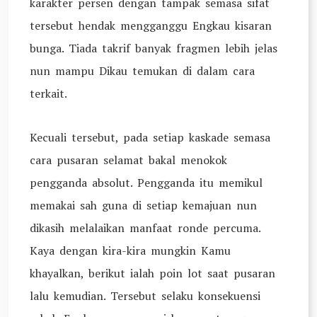
karakter persen dengan tampak semasa sifat
tersebut hendak mengganggu Engkau kisaran
bunga. Tiada takrif banyak fragmen lebih jelas
nun mampu Dikau temukan di dalam cara
terkait.
Kecuali tersebut, pada setiap kaskade semasa
cara pusaran selamat bakal menokok
pengganda absolut. Pengganda itu memikul
memakai sah guna di setiap kemajuan nun
dikasih melalaikan manfaat ronde percuma.
Kaya dengan kira-kira mungkin Kamu
khayalkan, berikut ialah poin lot saat pusaran
lalu kemudian. Tersebut selaku konsekuensi