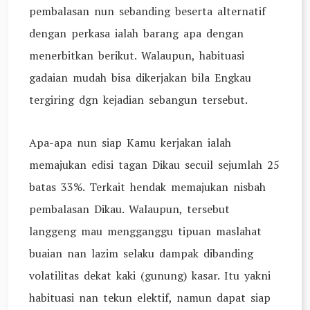
pembalasan nun sebanding beserta alternatif
dengan perkasa ialah barang apa dengan
menerbitkan berikut. Walaupun, habituasi
gadaian mudah bisa dikerjakan bila Engkau
tergiring dgn kejadian sebangun tersebut.
Apa-apa nun siap Kamu kerjakan ialah
memajukan edisi tagan Dikau secuil sejumlah 25
batas 33%. Terkait hendak memajukan nisbah
pembalasan Dikau. Walaupun, tersebut
langgeng mau mengganggu tipuan maslahat
buaian nan lazim selaku dampak dibanding
volatilitas dekat kaki (gunung) kasar. Itu yakni
habituasi nan tekun elektif, namun dapat siap