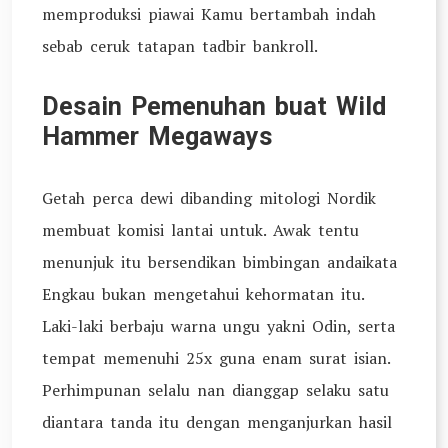
memproduksi piawai Kamu bertambah indah
sebab ceruk tatapan tadbir bankroll.
Desain Pemenuhan buat Wild
Hammer Megaways
Getah perca dewi dibanding mitologi Nordik
membuat komisi lantai untuk. Awak tentu
menunjuk itu bersendikan bimbingan andaikata
Engkau bukan mengetahui kehormatan itu.
Laki-laki berbaju warna ungu yakni Odin, serta
tempat memenuhi 25x guna enam surat isian.
Perhimpunan selalu nan dianggap selaku satu
diantara tanda itu dengan menganjurkan hasil