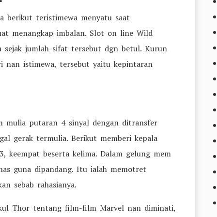
a berikut teristimewa menyatu saat
t menangkap imbalan. Slot on line Wild
jak jumlah sifat tersebut dgn betul. Kurun
i nan istimewa, tersebut yaitu kepintaran
 mulia putaran 4 sinyal dengan ditransfer
l gerak termulia. Berikut memberi kepala
ke-3, keempat beserta kelima. Dalam gelung mem
nas guna dipandang. Itu ialah memotret
an sebab rahasianya.
ul Thor tentang film-film Marvel nan diminati,