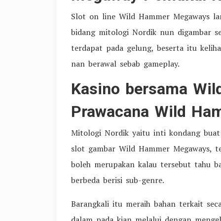
Slot on line Wild Hammer Megaways la
bidang mitologi Nordik nun digambar se
terdapat pada gelung, beserta itu kelih
nan berawal sebab gameplay.
Kasino bersama Wi
Prawacana Wild Ha
Mitologi Nordik yaitu inti kondang buat
slot gambar Wild Hammer Megaways, te
boleh merupakan kalau tersebut tahu ba
berbeda berisi sub-genre.
Barangkali itu meraih bahan terkait sec
dalam pada kian melalui dengan mengelo