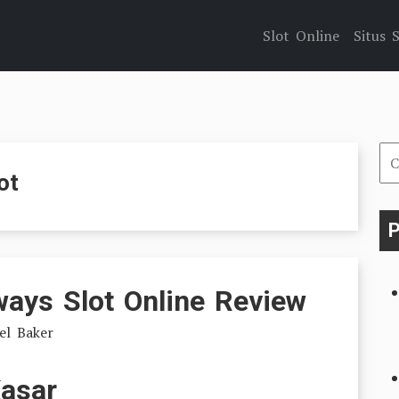
Slot Online
Situs 
Car
ot
un
P
ys Slot Online Review
el Baker
asar