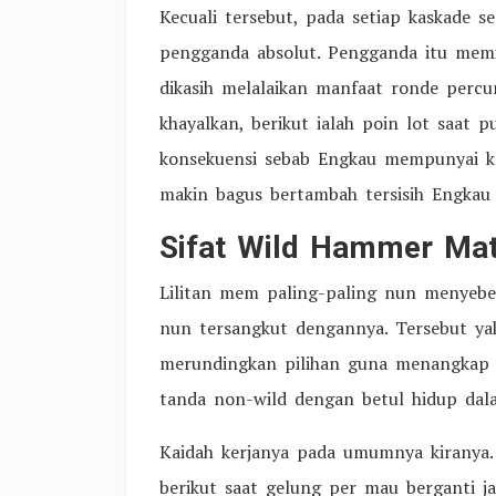
Kecuali tersebut, pada setiap kaskade 
pengganda absolut. Pengganda itu memi
dikasih melalaikan manfaat ronde perc
khayalkan, berikut ialah poin lot saat p
konsekuensi sebab Engkau mempunyai 
makin bagus bertambah tersisih Engkau 
Sifat Wild Hammer Ma
Lilitan mem paling-paling nun menyebe
nun tersangkut dengannya. Tersebut y
merundingkan pilihan guna menangkap 
tanda non-wild dengan betul hidup dal
Kaidah kerjanya pada umumnya kiranya. 
berikut saat gelung per mau berganti ja