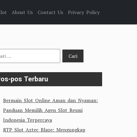
Slot
About Us
Contact Us
Privacy Policy
i
tuk:
os-pos Terbaru
Bermain Slot Online Aman dan Nyaman:
Panduan Memilih Agen Slot Resmi
Indonesia Terpercaya
RTP Slot Aztec Blaze: Mengungkap