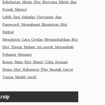
Kehebatan Mesin Slot Bertema Mistis dan
Penuh Misteri
Lebih Dari Sekadar Username dan
Password: Memahami Ekosistem Slot
Digital
Mengintip Cara Cerdas Memanfaatkan Rtp
Slot Tinggi Malam Ini untuk Menambah
Peluang Menang
Bosan Main Slot Biasa? Coba Sensasi
Demo Slot Habanero Play Rupiah Gacor
Tanpa Modal Awal!
rsip