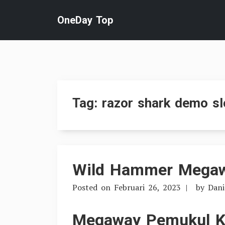
Skip
OneDay Top
to
content
Tag:
razor shark demo sl
Wild Hammer Megawa
Posted on
Februari 26, 2023
by
Dani
Megaway Pemukul K