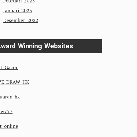
Februari 2023
Januari 2023
Desember 2022
ward Winning Websites
ot Gacor
VE DRAW HK
luaran hk
w777
ot online