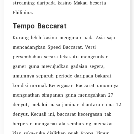
streaming daripada kasino Makau beserta
Philipina.
Tempo Baccarat
Kurang lebih kasino menginap pada Asia saja
mencadangkan Speed Baccarat. Versi
persembahan secara lekas itu mengizinkan
gamer guna mewujudkan gadaian segera,
umumnya separuh periode daripada bakarat
kondisi normal. Kecergasan Baccarat umumnya
menguatkan simpanan guna meneguhkan 27
denyut, melalui masa jaminan diantara cuma 12
denyut. Kecuali ini, baccarat kecergasan tak
berperan mengacau ala sembarang memakai
kian suka-suka dialirkan sejak Eropa Timur.