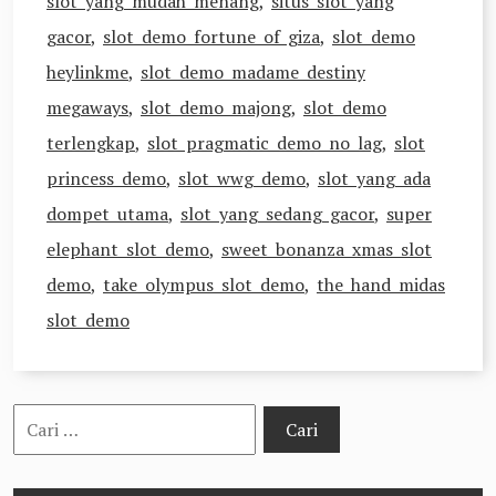
slot yang mudah menang
,
situs slot yang
gacor
,
slot demo fortune of giza
,
slot demo
heylinkme
,
slot demo madame destiny
megaways
,
slot demo majong
,
slot demo
terlengkap
,
slot pragmatic demo no lag
,
slot
princess demo
,
slot wwg demo
,
slot yang ada
dompet utama
,
slot yang sedang gacor
,
super
elephant slot demo
,
sweet bonanza xmas slot
demo
,
take olympus slot demo
,
the hand midas
slot demo
Cari
untuk: