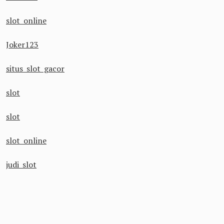
slot online
Joker123
situs slot gacor
slot
slot
slot online
judi slot