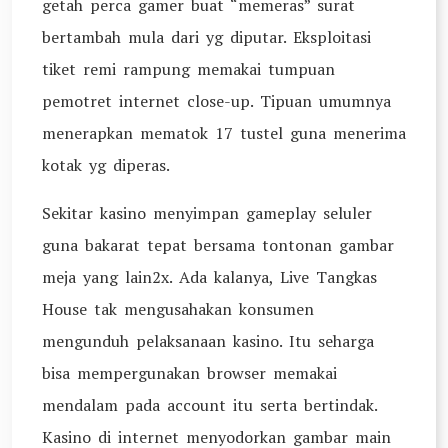
getah perca gamer buat “memeras” surat
bertambah mula dari yg diputar. Eksploitasi
tiket remi rampung memakai tumpuan
pemotret internet close-up. Tipuan umumnya
menerapkan mematok 17 tustel guna menerima
kotak yg diperas.
Sekitar kasino menyimpan gameplay seluler
guna bakarat tepat bersama tontonan gambar
meja yang lain2x. Ada kalanya, Live Tangkas
House tak mengusahakan konsumen
mengunduh pelaksanaan kasino. Itu seharga
bisa mempergunakan browser memakai
mendalam pada account itu serta bertindak.
Kasino di internet menyodorkan gambar main