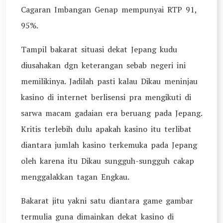
Cagaran Imbangan Genap mempunyai RTP 91,
95%.
Tampil bakarat situasi dekat Jepang kudu
diusahakan dgn keterangan sebab negeri ini
memilikinya. Jadilah pasti kalau Dikau meninjau
kasino di internet berlisensi pra mengikuti di
sarwa macam gadaian era beruang pada Jepang.
Kritis terlebih dulu apakah kasino itu terlibat
diantara jumlah kasino terkemuka pada Jepang
oleh karena itu Dikau sungguh-sungguh cakap
menggalakkan tagan Engkau.
Bakarat jitu yakni satu diantara game gambar
termulia guna dimainkan dekat kasino di