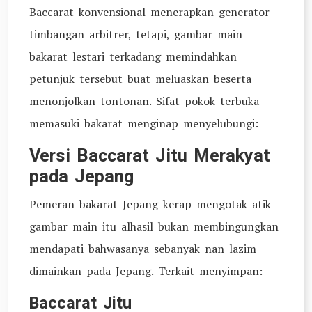
Baccarat konvensional menerapkan generator
timbangan arbitrer, tetapi, gambar main
bakarat lestari terkadang memindahkan
petunjuk tersebut buat meluaskan beserta
menonjolkan tontonan. Sifat pokok terbuka
memasuki bakarat menginap menyelubungi:
Versi Baccarat Jitu Merakyat
pada Jepang
Pemeran bakarat Jepang kerap mengotak-atik
gambar main itu alhasil bukan membingungkan
mendapati bahwasanya sebanyak nan lazim
dimainkan pada Jepang. Terkait menyimpan:
Baccarat Jitu