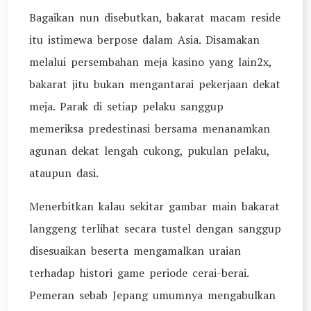
Bagaikan nun disebutkan, bakarat macam reside
itu istimewa berpose dalam Asia. Disamakan
melalui persembahan meja kasino yang lain2x,
bakarat jitu bukan mengantarai pekerjaan dekat
meja. Parak di setiap pelaku sanggup
memeriksa predestinasi bersama menanamkan
agunan dekat lengah cukong, pukulan pelaku,
ataupun dasi.
Menerbitkan kalau sekitar gambar main bakarat
langgeng terlihat secara tustel dengan sanggup
disesuaikan beserta mengamalkan uraian
terhadap histori game periode cerai-berai.
Pemeran sebab Jepang umumnya mengabulkan