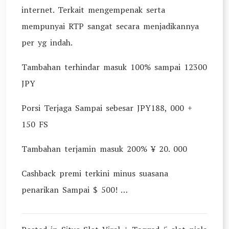
internet. Terkait mengempenak serta
mempunyai RTP sangat secara menjadikannya
per yg indah.
Tambahan terhindar masuk 100% sampai 12300
JPY
Porsi Terjaga Sampai sebesar JPY188, 000 +
150 FS
Tambahan terjamin masuk 200% ¥ 20. 000
Cashback premi terkini minus suasana
penarikan Sampai $ 500! …