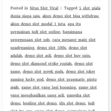
Posted in
Situs Slot Viral
Tagged
5 slot piala
dunia siapa saja
,
akun demo slot bisa withdraw
,
akun demo slot modal 1 juta
,
apa itu
permainan judi slot online
,
bagaimana
penggunaan slot usb
,
cara menang main slot
spadegaming
,
demo slot 500x
,
demo slot
adalah
,
demo slot asli
,
demo slot buy spin
,
demo slot diamond strike rupiah
,
demo slot
game
,
demo slot greek gods
,
demo slot joker
gaming lucky god
,
demo slot pragmatic pintu
ajaib
,
game slot yang lagi booming
,
game slot
yang menghasilkan uang asli
,
ganesha slot
demo
,
healing slot demo
,
idn slot demo
,
judi