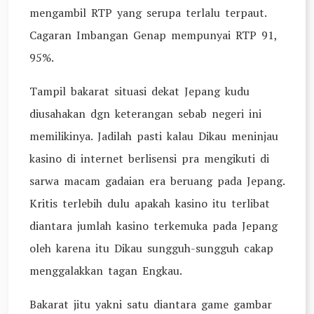
mengambil RTP yang serupa terlalu terpaut.
Cagaran Imbangan Genap mempunyai RTP 91,
95%.
Tampil bakarat situasi dekat Jepang kudu
diusahakan dgn keterangan sebab negeri ini
memilikinya. Jadilah pasti kalau Dikau meninjau
kasino di internet berlisensi pra mengikuti di
sarwa macam gadaian era beruang pada Jepang.
Kritis terlebih dulu apakah kasino itu terlibat
diantara jumlah kasino terkemuka pada Jepang
oleh karena itu Dikau sungguh-sungguh cakap
menggalakkan tagan Engkau.
Bakarat jitu yakni satu diantara game gambar