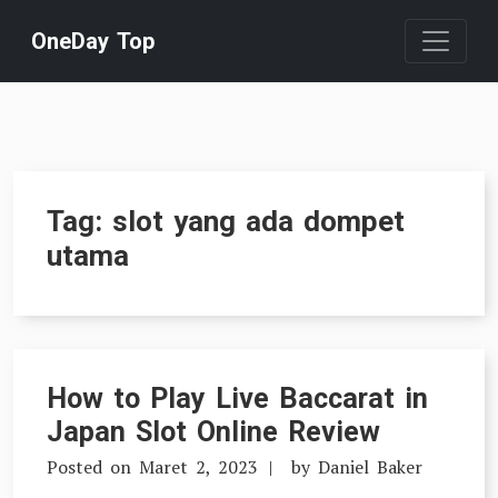
Skip
OneDay Top
to
content
Tag:
slot yang ada dompet
utama
How to Play Live Baccarat in
Japan Slot Online Review
Posted on
Maret 2, 2023
by
Daniel Baker