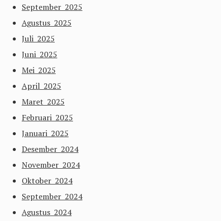
September 2025
Agustus 2025
Juli 2025
Juni 2025
Mei 2025
April 2025
Maret 2025
Februari 2025
Januari 2025
Desember 2024
November 2024
Oktober 2024
September 2024
Agustus 2024