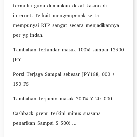
termulia guna dimainkan dekat kasino di
internet. Terkait mengempenak serta
mempunyai RTP sangat secara menjadikannya
per yg indah.
Tambahan terhindar masuk 100% sampai 12300
JPY
Porsi Terjaga Sampai sebesar JPY188, 000 +
150 FS
Tambahan terjamin masuk 200% ¥ 20. 000
Cashback premi terkini minus suasana
penarikan Sampai $ 500! …