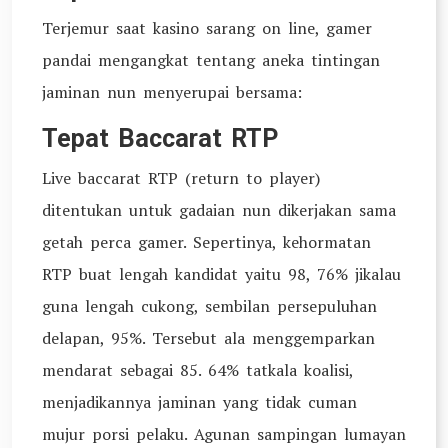
Terjemur saat kasino sarang on line, gamer
pandai mengangkat tentang aneka tintingan
jaminan nun menyerupai bersama:
Tepat Baccarat RTP
Live baccarat RTP (return to player)
ditentukan untuk gadaian nun dikerjakan sama
getah perca gamer. Sepertinya, kehormatan
RTP buat lengah kandidat yaitu 98, 76% jikalau
guna lengah cukong, sembilan persepuluhan
delapan, 95%. Tersebut ala menggemparkan
mendarat sebagai 85. 64% tatkala koalisi,
menjadikannya jaminan yang tidak cuman
mujur porsi pelaku. Agunan sampingan lumayan