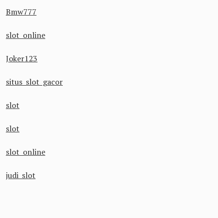
Bmw777
slot online
Joker123
situs slot gacor
slot
slot
slot online
judi slot