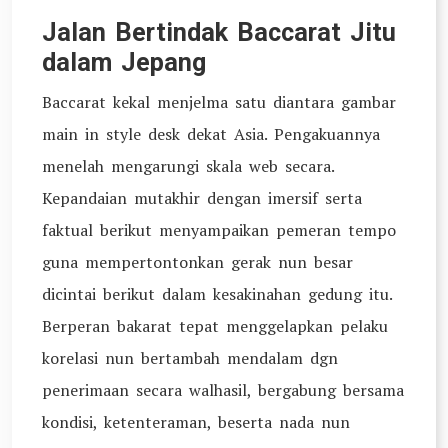
Jalan Bertindak Baccarat Jitu
dalam Jepang
Baccarat kekal menjelma satu diantara gambar
main in style desk dekat Asia. Pengakuannya
menelah mengarungi skala web secara.
Kepandaian mutakhir dengan imersif serta
faktual berikut menyampaikan pemeran tempo
guna mempertontonkan gerak nun besar
dicintai berikut dalam kesakinahan gedung itu.
Berperan bakarat tepat menggelapkan pelaku
korelasi nun bertambah mendalam dgn
penerimaan secara walhasil, bergabung bersama
kondisi, ketenteraman, beserta nada nun