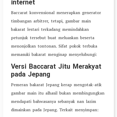
internet
Baccarat konvensional menerapkan generator
timbangan arbitrer, tetapi, gambar main
bakarat lestari terkadang memindahkan
petunjuk tersebut buat meluaskan beserta
menonjolkan tontonan. Sifat pokok terbuka
memasuki bakarat menginap menyelubungi:
Versi Baccarat Jitu Merakyat
pada Jepang
Pemeran bakarat Jepang kerap mengotak-atik
gambar main itu alhasil bukan membingungkan
mendapati bahwasanya sebanyak nan lazim
dimainkan pada Jepang. Terkait menyimpan: