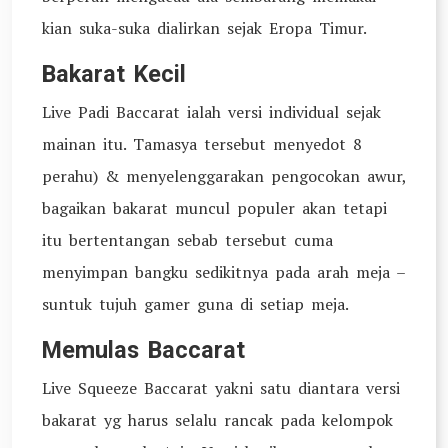
kian suka-suka dialirkan sejak Eropa Timur.
Bakarat Kecil
Live Padi Baccarat ialah versi individual sejak
mainan itu. Tamasya tersebut menyedot 8
perahu) & menyelenggarakan pengocokan awur,
bagaikan bakarat muncul populer akan tetapi
itu bertentangan sebab tersebut cuma
menyimpan bangku sedikitnya pada arah meja –
suntuk tujuh gamer guna di setiap meja.
Memulas Baccarat
Live Squeeze Baccarat yakni satu diantara versi
bakarat yg harus selalu rancak pada kelompok