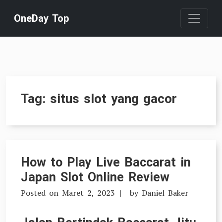
Skip
OneDay Top
to
content
Tag:
situs slot yang gacor
How to Play Live Baccarat in
Japan Slot Online Review
Posted on
Maret 2, 2023
by
Daniel Baker