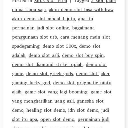
Posted in
Situs Slot Viral
Tagged
5 slot piala
dunia siapa saja
,
akun demo slot bisa withdraw
,
akun demo slot modal 1 juta
,
apa itu
permainan judi slot online
,
bagaimana
penggunaan slot usb
,
cara menang main slot
spadegaming
,
demo slot 500x
,
demo slot
adalah
,
demo slot asli
,
demo slot buy spin
,
demo slot diamond strike rupiah
,
demo slot
game
,
demo slot greek gods
,
demo slot joker
gaming lucky god
,
demo slot pragmatic pintu
ajaib
,
game slot yang lagi booming
,
game slot
yang menghasilkan uang asli
,
ganesha slot
demo
,
healing slot demo
,
idn slot demo
,
judi
slot itu apa
,
open slot demo
,
permainan judi