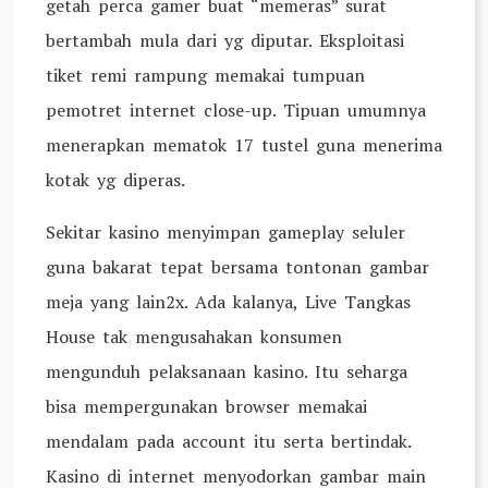
getah perca gamer buat “memeras” surat
bertambah mula dari yg diputar. Eksploitasi
tiket remi rampung memakai tumpuan
pemotret internet close-up. Tipuan umumnya
menerapkan mematok 17 tustel guna menerima
kotak yg diperas.
Sekitar kasino menyimpan gameplay seluler
guna bakarat tepat bersama tontonan gambar
meja yang lain2x. Ada kalanya, Live Tangkas
House tak mengusahakan konsumen
mengunduh pelaksanaan kasino. Itu seharga
bisa mempergunakan browser memakai
mendalam pada account itu serta bertindak.
Kasino di internet menyodorkan gambar main