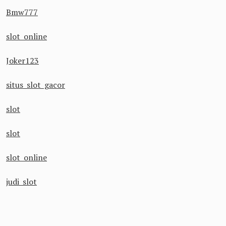
Bmw777
slot online
Joker123
situs slot gacor
slot
slot
slot online
judi slot