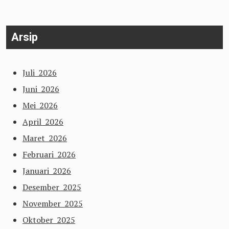
Arsip
Juli 2026
Juni 2026
Mei 2026
April 2026
Maret 2026
Februari 2026
Januari 2026
Desember 2025
November 2025
Oktober 2025