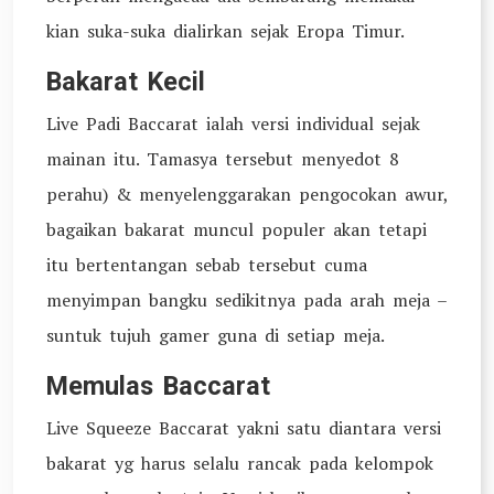
kian suka-suka dialirkan sejak Eropa Timur.
Bakarat Kecil
Live Padi Baccarat ialah versi individual sejak
mainan itu. Tamasya tersebut menyedot 8
perahu) & menyelenggarakan pengocokan awur,
bagaikan bakarat muncul populer akan tetapi
itu bertentangan sebab tersebut cuma
menyimpan bangku sedikitnya pada arah meja –
suntuk tujuh gamer guna di setiap meja.
Memulas Baccarat
Live Squeeze Baccarat yakni satu diantara versi
bakarat yg harus selalu rancak pada kelompok