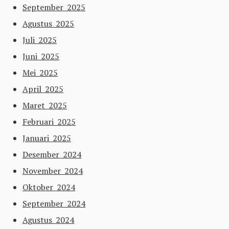
September 2025
Agustus 2025
Juli 2025
Juni 2025
Mei 2025
April 2025
Maret 2025
Februari 2025
Januari 2025
Desember 2024
November 2024
Oktober 2024
September 2024
Agustus 2024