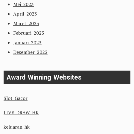
Mei 2023
April 2023
Maret 2023
Februari 2023
Januari 2023
Desember 2022
Award Winning Websites
Slot Gacor
LIVE DRAW HK
keluaran hk