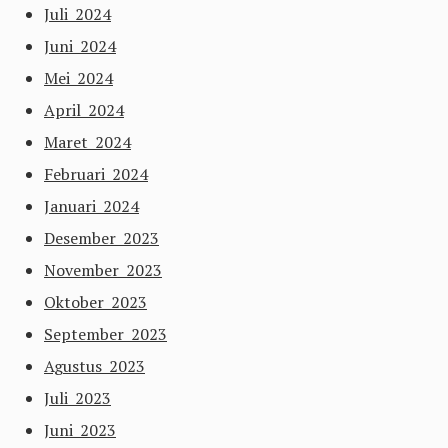
Juli 2024
Juni 2024
Mei 2024
April 2024
Maret 2024
Februari 2024
Januari 2024
Desember 2023
November 2023
Oktober 2023
September 2023
Agustus 2023
Juli 2023
Juni 2023