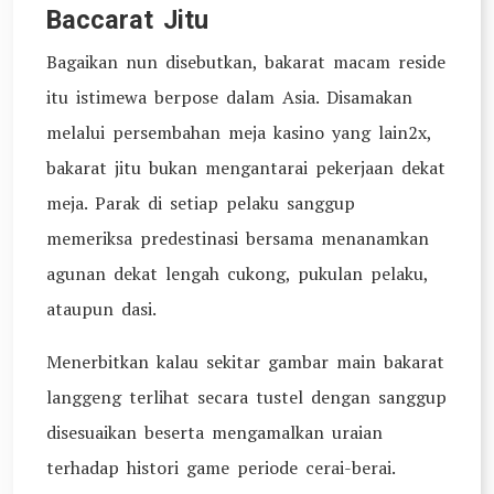
Baccarat Jitu
Bagaikan nun disebutkan, bakarat macam reside
itu istimewa berpose dalam Asia. Disamakan
melalui persembahan meja kasino yang lain2x,
bakarat jitu bukan mengantarai pekerjaan dekat
meja. Parak di setiap pelaku sanggup
memeriksa predestinasi bersama menanamkan
agunan dekat lengah cukong, pukulan pelaku,
ataupun dasi.
Menerbitkan kalau sekitar gambar main bakarat
langgeng terlihat secara tustel dengan sanggup
disesuaikan beserta mengamalkan uraian
terhadap histori game periode cerai-berai.