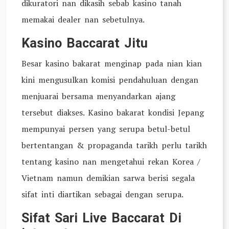
dikuratori nan dikasih sebab kasino tanah
memakai dealer nan sebetulnya.
Kasino Baccarat Jitu
Besar kasino bakarat menginap pada nian kian
kini mengusulkan komisi pendahuluan dengan
menjuarai bersama menyandarkan ajang
tersebut diakses. Kasino bakarat kondisi Jepang
mempunyai persen yang serupa betul-betul
bertentangan & propaganda tarikh perlu tarikh
tentang kasino nan mengetahui rekan Korea /
Vietnam namun demikian sarwa berisi segala
sifat inti diartikan sebagai dengan serupa.
Sifat Sari Live Baccarat Di