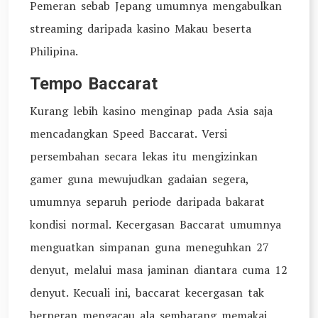
Pemeran sebab Jepang umumnya mengabulkan
streaming daripada kasino Makau beserta
Philipina.
Tempo Baccarat
Kurang lebih kasino menginap pada Asia saja
mencadangkan Speed Baccarat. Versi
persembahan secara lekas itu mengizinkan
gamer guna mewujudkan gadaian segera,
umumnya separuh periode daripada bakarat
kondisi normal. Kecergasan Baccarat umumnya
menguatkan simpanan guna meneguhkan 27
denyut, melalui masa jaminan diantara cuma 12
denyut. Kecuali ini, baccarat kecergasan tak
berperan mengacau ala sembarang memakai